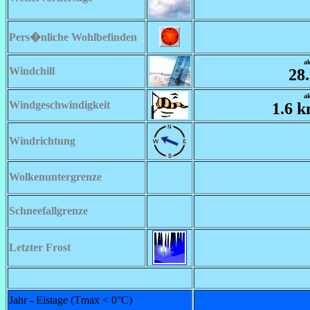
Pers�nliche Wohlbefinden
ak
Windchill
28
ak
Windgeschwindigkeit
1.6 
Windrichtung
Wolkenuntergrenze
Schneefallgrenze
Letzter Frost
Jahr - Eistage (Tmax < 0°C)