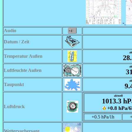
-
Audio
Datum / Zeit
ak
Temperatur Außen
28
ak
Luftfeuchte Außen
3
ak
Taupunkt
9.
aktuell
1013.3 hP
Luftdruck
+0.8 hPa/6
+0.5 hPa/1h
+
Wettervorhersage