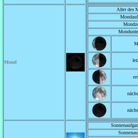
Alter des 
Mondauf
Mondze
Mondunte
M
let
Mond
er
nächs
näch
Sonnenaufgan
Sonnenau